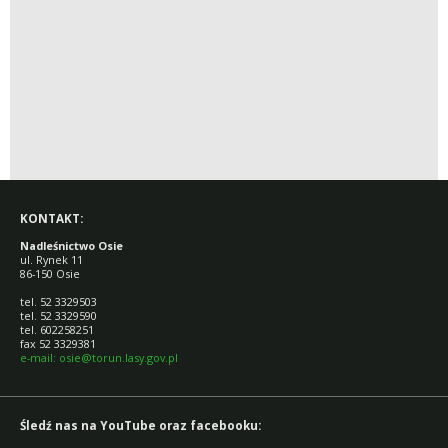
KONTAKT:
Nadleśnictwo Osie
ul. Rynek 11
86-150 Osie
tel. 52 3329503
tel. 52 3329590
tel. 602258251
fax 52 3329381
e-mail: osie@torun.lasy.gov.pl
Śledź nas na YouTube oraz facebooku: