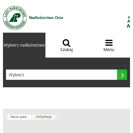
Przejdź do treści
A
Nadleśnictwo Osie
A
A


Wybierz nadleśnictwo
Szukaj
Menu

Nasza praca
Certyfikacja