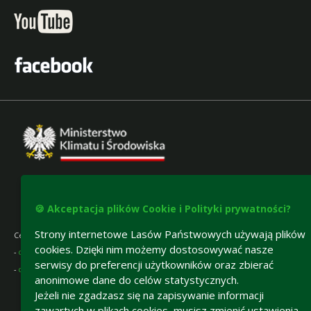
🍪 Akceptacja plików Cookie i Polityki prywatności?
Strony internetowe Lasów Państwowych używają plików
Certyfikaty gospodarki leśnej:
cookies. Dzięki nim możemy dostosowywać nasze
-
certyfikat FSC®
serwisy do preferencji użytkowników oraz zbierać
-
certyfikat PEFC
anonimowe dane do celów statystycznych.
Jeżeli nie zgadzasz się na zapisywanie informacji
Deklaracja dostępności
zawartych w plikach cookies, musisz zmienić ustawienia