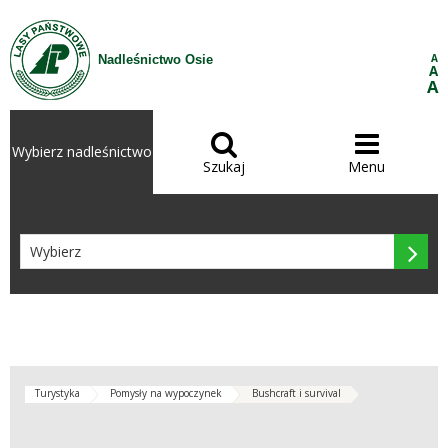
Przejdź do treści
A
Nadleśnictwo Osie
A
A


Wybierz nadleśnictwo
Szukaj
Menu

Turystyka
Pomysły na wypoczynek
Bushcraft i survival