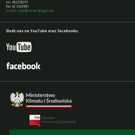
tel. 602258251
fax 52 3329381
e-mail: osie@torun.lasy.gov.pl
Śledź nas na YouTube oraz facebooku: