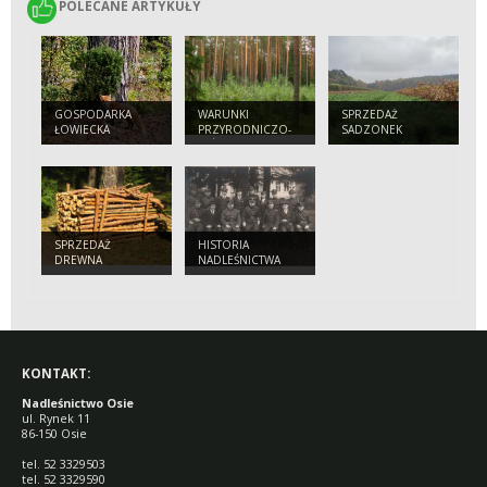
POLECANE ARTYKUŁY
POLECANE ARTYKUŁY
GOSPODARKA
WARUNKI
SPRZEDAŻ
ŁOWIECKA
PRZYRODNICZO-
SADZONEK
LEŚNE
SPRZEDAŻ
HISTORIA
DREWNA
NADLEŚNICTWA
OSIE
KONTAKT:
Nadleśnictwo Osie
ul. Rynek 11
86-150 Osie
tel. 52 3329503
tel. 52 3329590